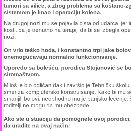
tumori sa vilice, a zbog problema sa koštano-z
sistemom je imao i operaciju kolena.
Na drugoj nozi mu se pojavila cista od udarca, jer 
kosti, pa je trenutno na terapiji da bi se izbegla ope
nozi.
On vrlo teško hoda, i konstantno trpi jake bolo
onemogućavaju normalno funkcionisanje.
Uporedo sa bolešću, porodica Stojanović se bor
siromaštvom.
Miloš je bio odličan đak i završio je Tehničku školu
smer za kompjutersko konstruisanje. Kako bi mu 
smanjili bolovi, neophodno mu je banjsko lečenje, 
roditelji ne mogu da mu obezbede.
Ako ste u stuaciju da pomognete ovoj porodici,
da uradite na ovaj način: