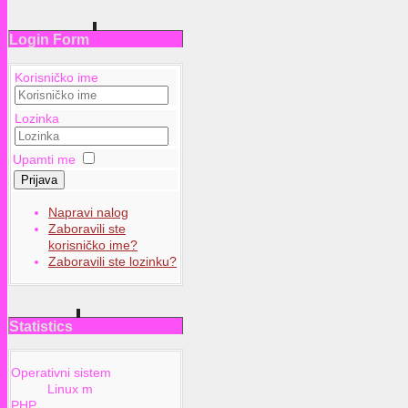
Login Form
Korisničko ime
Lozinka
Upamti me
Prijava
Napravi nalog
Zaboravili ste
korisničko ime?
Zaboravili ste lozinku?
Statistics
Operativni sistem
Linux m
PHP