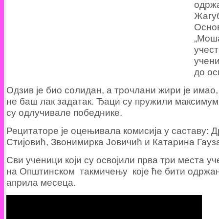
одрж
Жагу
Oсно
„Моша
учест
учени
до ос
Одзив је био солидан, а трочлани жири је имао, 
не баш лак задатак. Ђаци су пружили максимум,
су одлучивале победнике.
Рецитаторе је оцењивала комисија у саставу: Д
Стијовић, Звонимирка Јовичић и Катарина Гау
Сви ученици који су освојили прва три места у
на Општинском такмичењу које ће бити одржа
априла месеца.