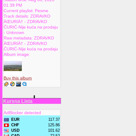
01:39 PM
Current playlist:
Pesme
Track details:
ZDRAVKO
ÄŒURIÄ†
-
ZDRAVKO
ČURIĆ-Nije kuća na prodaju
-
Unknown
Raw metadata:
ZDRAVKO
ÄŒURIÄ† - ZDRAVKO
ČURIĆ-Nije kuća na prodaju
Album image:
Buy this album
Kursna Lista
AdBlocker detected