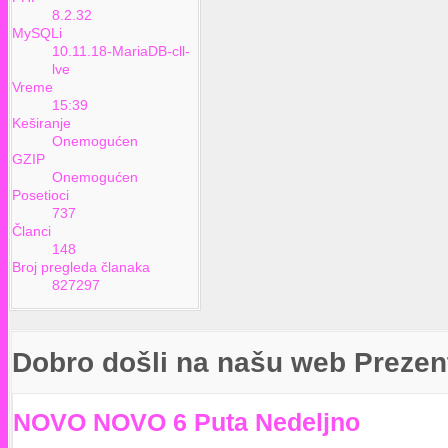
8.2.32
MySQLi
10.11.18-MariaDB-cll-
lve
Vreme
15:39
Keširanje
Onemogućen
GZIP
Onemogućen
Posetioci
737
Članci
148
Broj pregleda članaka
827297
Dobro došli na našu web Prezen
NOVO NOVO 6 Puta Nedeljno