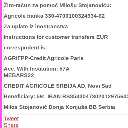
Žiro-račun za pomoć Milošu Stojanoviću:
Agricole banka 330-4700100324934-62
Za uplate iz inostranstva
Instructions for customer transfers EUR
correspodent is:
AGRIFPP-Credit Agricole Paris
Acc. With Institution: 57A
MEBARS22
CREDIT AGRICOLE SRBIJA AD, Novi Sad
Beneficiary: 59: IBAN RS353304730201297560
Milos Stojanović Donja Konjuša BB Serbia
Tweet
Share