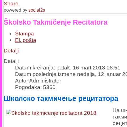
Share
powered by
social2s
Školsko Takmičenje Recitatora
Štampa
El. pošta
Detalji
Detalji
Datum kreiranja: petak, 16 mart 2018 08:51
Datum poslednje izmene nedelja, 12 januar 2
Autor Administrator
Pogodaka: 5360
Школско такмичење рецитатора
На ш
такм
реци