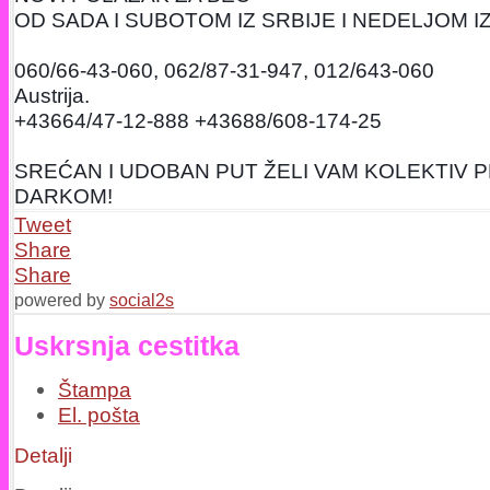
OD SADA I SUBOTOM IZ SRBIJE I NEDELJOM I
060/66-43-060, 062/87-31-947, 012/643-060
Austrija.
+43664/47-12-888 +43688/608-174-25
SREĆAN I UDOBAN PUT ŽELI VAM KOLEKTIV
DARKOM!
Tweet
Share
Share
powered by
social2s
Uskrsnja cestitka
Štampa
El. pošta
Detalji