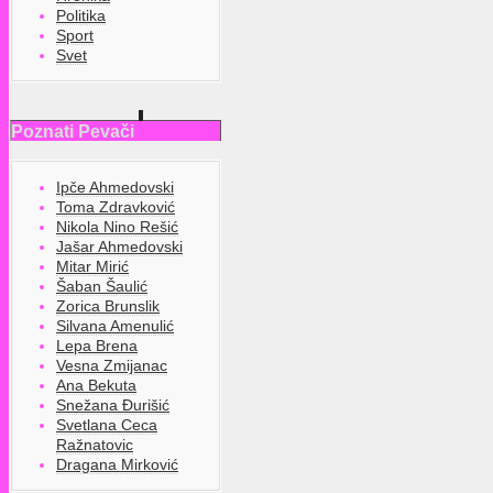
Politika
Sport
Svet
Poznati Pevači
Ipče Ahmedovski
Toma Zdravković
Nikola Nino Rešić
Jašar Ahmedovski
Mitar Mirić
Šaban Šaulić
Zorica Brunslik
Silvana Amenulić
Lepa Brena
Vesna Zmijanac
Ana Bekuta
Snežana Đurišić
Svetlana Ceca
Ražnatovic
Dragana Mirković