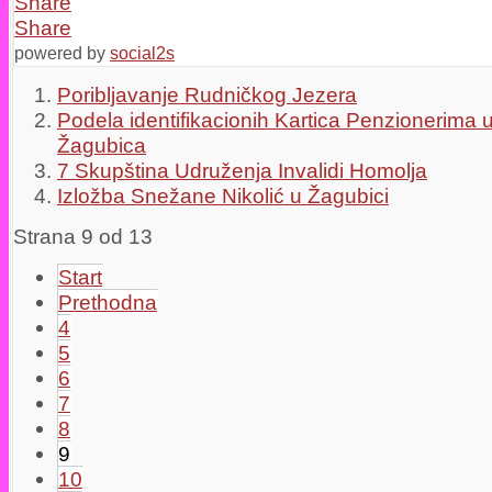
Share
Share
powered by
social2s
Poribljavanje Rudničkog Jezera
Podela identifikacionih Kartica Penzionerima u
Žagubica
7 Skupština Udruženja Invalidi Homolja
Izložba Snežane Nikolić u Žagubici
Strana 9 od 13
Start
Prethodna
4
5
6
7
8
9
10