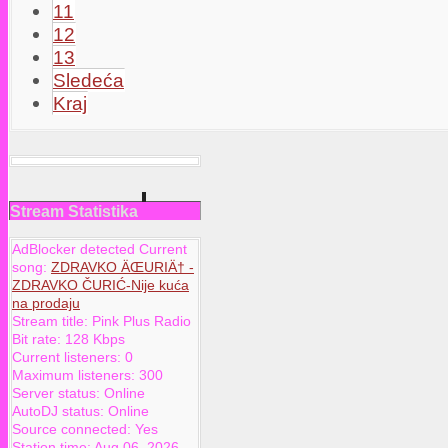
11
12
13
Sledeća
Kraj
Stream Statistika
AdBlocker detected Current
song:
ZDRAVKO ÄŒURIÄ† -
ZDRAVKO ČURIĆ-Nije kuća
na prodaju
Stream title:
Pink Plus Radio
Bit rate:
128 Kbps
Current listeners:
0
Maximum listeners:
300
Server status:
Online
AutoDJ status:
Online
Source connected:
Yes
Station time:
Aug 06, 2026