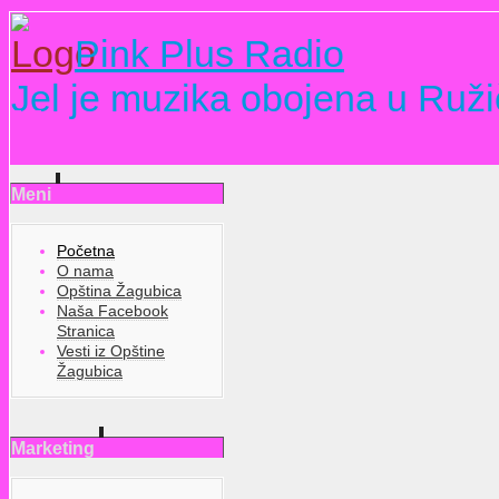
Pink Plus Radio
Jel je muzika obojena u Ruži
Meni
Početna
O nama
Opština Žagubica
Naša Facebook
Stranica
Vesti iz Opštine
Žagubica
Marketing