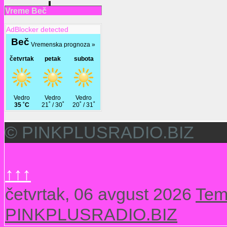
Vreme Beč
AdBlocker detected
© PINKPLUSRADIO.BIZ
↑↑↑
četvrtak, 06 avgust 2026
Tem
PINKPLUSRADIO.BIZ