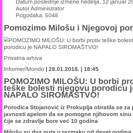
Datum poslednje izmene nedelja, 12 januar 2
Autor Administrator
Pogodaka: 5048
Pomozimo Milošu i Njegovoj por
Privatna arhiva
Informer/Mondo
| 28.01.2018. | 18:45
POMOZIMO MILOŠU: U borbi pro
teške bolesti njegovu porodicu j
NAPALO SIROMAŠTVO!
Porodica Stojanović iz Prokuplja obratila se z
javnosti apelom da se pomogne njihovom sinu 
čije se zdravlje bore već 10 godina
Milošu su dva puta u razmaku od devet godina 