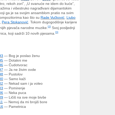
tro, rekoh zori”, „U svanuće ne idem do kuće”,
tiražima i višestruko nagrađivani dijamantskim
 koji ga je sa svojim ansamblom pratio na svim
kompozitorima kao što su
Rade Vučković
,
Ljubo
,
Pera Stokanović
. Tokom dugogodišnje karijere
[2]
nijih pjevača narodne muzike.
Svoj posljednji
[3]
ica, koji sadrži 10 novih pjesama.
93
— Bog je poslao ženu
95
— Dotakni me
96
— Čudotvorac
97
— Ja ne živim ovde
98
— Pustolov
00
— Samo kaži
02
— Nekad sam i ja voleo
03
— Pomirenje
06
— Neka puca
09
— Ličiš na sve moje bivše
11
— Nemoj da mi brojiš bore
16
— Pametnica