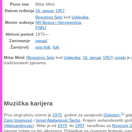
Puno ime
Mitar Mirić
Datum rođenja
16. januar
1957
.
Bogutovo Selo
kod
Ugljevika
,
Mesto rođenja
NR Bosna i Hercegovina
,
FNRJ
Aktivni period
1975—
Zanimanje
pjevač
Žanr(ovi)
pop-folk
,
folk
Mitar Mirić
(
Bogutovo Selo
kod
Ugljevika
,
16. januar
1957
)
srpski
je
tradicionalnih pjesama.
Muzička karijera
[1]
Prvu singl-ploču snimio je
1975
. godine za sarajevski
Diskoton
,
gdje
Zaim Imamović
i
Ismet Alajbegović Šerbo
. Krajem sedamdesetih godin
(
Aleksandrovac
). Mitar je od
1979
. do
1997
. sarađivao sa
Novicom U
pjesme izdate na tim albumima. Pobjeđuje na čuvenom festivalu na