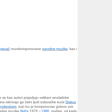
pjevač
novokomponovane
narodne muzike
, kao i
 se kao autori pojavljuju velikani sevdalinke
a otkrivaju ga čelni ljudi izdavačke kuće
Diskos
roševićem
, koji mu je komponovao gotovo sve
rodne muzike
Ilidža
1979. i
1980
. godine, od kada