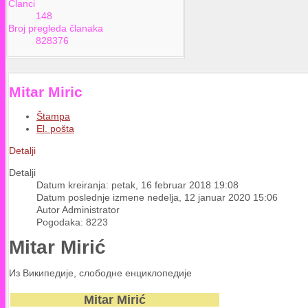
Članci
148
Broj pregleda članaka
828376
Mitar Miric
Štampa
El. pošta
Detalji
Detalji
Datum kreiranja: petak, 16 februar 2018 19:08
Datum poslednje izmene nedelja, 12 januar 2020 15:06
Autor Administrator
Pogodaka: 8223
Mitar Mirić
Из Википедије, слободне енциклопедије
Mitar Mirić