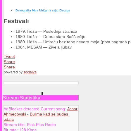
Diskografija Mitra Mirića na sajtu Discogs
Festivali
1979. Ilidža — Poslednja stranica
1980. Ilidža — Dobra stara Baščaršijo
1980. Ilidža — Umreću bez tebe nevero moja (prva nagrada pu
1984. MESAM — Živela ljubav
Tweet
Share
Share
powered by
social2s
Stream Statistika
AdBlocker detected Current song:
Jasar
Ahmedovski - Burma kad se budes
udala
Stream title:
Pink Plus Radio
Bit rate:
128 Kbps