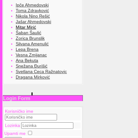
Ipče Ahmedovski
Toma Zdravković
Nikola Nino Rešić
Jašar Ahmedovski
Mitar Mirić
Šaban Šaulić
Zorica Brunslik
Silvana Amenulić
Lepa Brena
Vesna Zmijanac
Ana Bekuta
Snežana Đurišić
Svetlana Ceca Ražnatovic
Dragana Mirković
Login Form
Korisničko ime
Lozinka
Upamti me