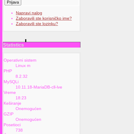
Prijava
Napravi nalog
Zaboravili ste korisničko ime?
Zaboravili ste lozinku?
Statistics
Operativni sistem
Linux m
PHP
8.2.32
MySQLi
10.11.18-MariaDB-cll-lve
Vreme
18:23
Keširanje
Onemogućen
GZIP
Onemogućen
Posetioci
738