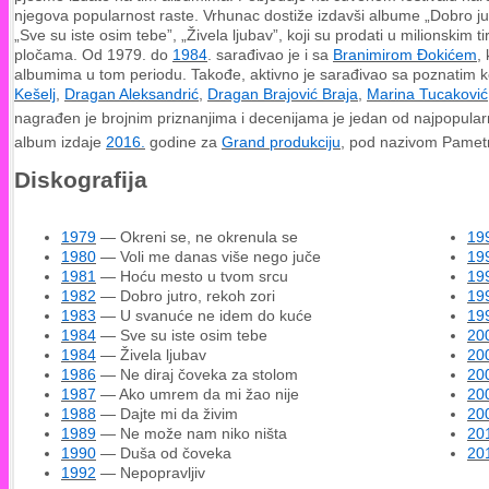
njegova popularnost raste. Vrhunac dostiže izdavši albume „Dobro ju
„Sve su iste osim tebe”, „Živela ljubav”, koji su prodati u milionskim 
pločama. Od 1979. do
1984
. sarađivao je i sa
Branimirom Đokićem
,
albumima u tom periodu. Takođe, aktivno je sarađivao sa poznatim 
Kešelj
,
Dragan Aleksandrić
,
Dragan Brajović Braja
,
Marina Tucaković
nagrađen je brojnim priznanjima i decenijama je jedan od najpopular
album izdaje
2016.
godine za
Grand produkciju
, pod nazivom Pametn
Diskografija
1979
— Okreni se, ne okrenula se
19
1980
— Voli me danas više nego juče
19
1981
— Hoću mesto u tvom srcu
19
1982
— Dobro jutro, rekoh zori
19
1983
— U svanuće ne idem do kuće
19
1984
— Sve su iste osim tebe
20
1984
— Živela ljubav
20
1986
— Ne diraj čoveka za stolom
20
1987
— Ako umrem da mi žao nije
20
1988
— Dajte mi da živim
20
1989
— Ne može nam niko ništa
20
1990
— Duša od čoveka
20
1992
— Nepopravljiv