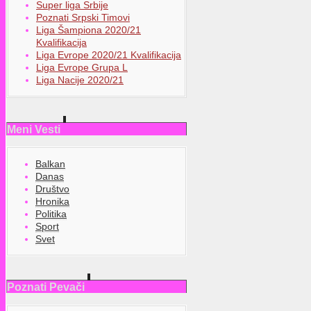
Super liga Srbije
Poznati Srpski Timovi
Liga Šampiona 2020/21
Kvalifikacija
Liga Evrope 2020/21 Kvalifikacija
Liga Evrope Grupa L
Liga Nacije 2020/21
Meni Vesti
Balkan
Danas
Društvo
Hronika
Politika
Sport
Svet
Poznati Pevači