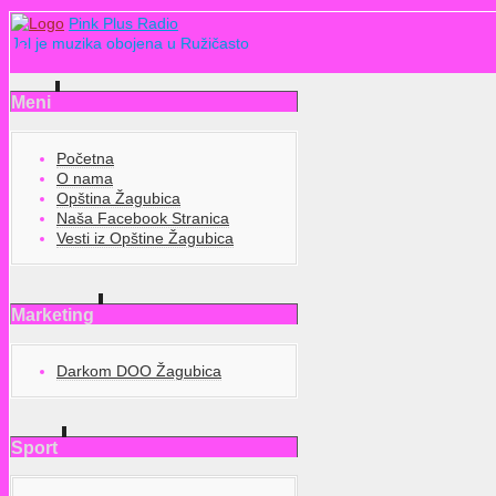
Pink Plus Radio
Jel je muzika obojena u Ružičasto
Meni
Početna
O nama
Opština Žagubica
Naša Facebook Stranica
Vesti iz Opštine Žagubica
Marketing
Darkom DOO Žagubica
Sport