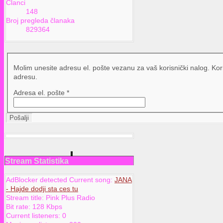
Članci
148
Broj pregleda članaka
829364
Molim unesite adresu el. pošte vezanu za vaš korisnički nalog. Kor
adresu.
Adresa el. pošte
*
Pošalji
Stream Statistika
AdBlocker detected Current song:
JANA
- Hajde dodji sta ces tu
Stream title:
Pink Plus Radio
Bit rate:
128 Kbps
Current listeners:
0