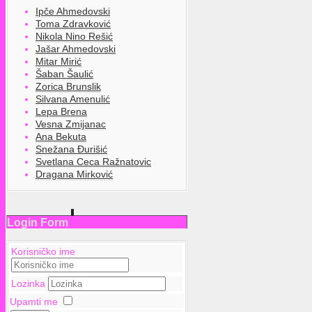
Ipče Ahmedovski
Toma Zdravković
Nikola Nino Rešić
Jašar Ahmedovski
Mitar Mirić
Šaban Šaulić
Zorica Brunslik
Silvana Amenulić
Lepa Brena
Vesna Zmijanac
Ana Bekuta
Snežana Đurišić
Svetlana Ceca Ražnatovic
Dragana Mirković
Login Form
Korisničko ime
Lozinka
Upamti me